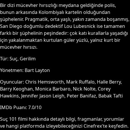
Bir dizi mücevher hırsızlığı meydana geldiğinde polis,
bunun arkasında Kolombiyalı kartelin olduğundan
şüphelenir. Pragmatik, orta yaşlı, yakın zamanda boşanmış,
San Diego doğumlu dedektif Lou Lubesnick ise tamamen
farklı bir şüphelinin peşindedir: çok katı kurallarla yaşadığı
için yakalanmaktan kurtulan güler yüzlü, yalnız kurt bir
mücevher hırsızı.
Tür:
Suç, Gerilim
Yönetmen:
Bart Layton
Oyuncular:
Chris Hemsworth, Mark Ruffalo, Halle Berry,
Barry Keoghan, Monica Barbaro, Nick Nolte, Corey
Hawkins, Jennifer Jason Leigh, Peter Banifaz, Babak Tafti
IMDb Puanı:
7.0
/10
Suç 101
filmi hakkında detaylı bilgi, fragmanlar, yorumlar
ve hangi platformda izleyebileceğinizi Cinefrex'te keşfedin.