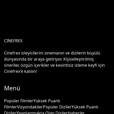
CINEFREX
Cinefrex izleyicilerini sinemanın ve dizilerin büyülü
dünyasında bir araya getiriyor. Kişiselleştirilmiş
öneriler, özgün içerikler ve kesintisiz izleme keyfi için
Cinefrex'e katılın!
Menü
Popüler Filmler
Yüksek Puanlı
Filmler
Vizyondakiler
Popüler Diziler
Yüksek Puanlı
Diziler
Yayınlanmakta Olan Diziler
Haberler