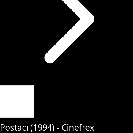
Giriş Yap
Postacı
(
1994
) - Cinefrex