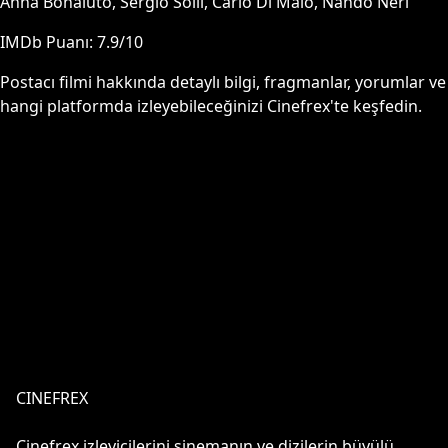
Anna Bonaiuto, Sergio Solli, Carlo Di Maio, Nando Neri
IMDb Puanı:
7.9
/10
Postacı
filmi hakkında detaylı bilgi, fragmanlar, yorumlar ve
hangi platformda izleyebileceğinizi Cinefrex'te keşfedin.
CINEFREX
Cinefrex izleyicilerini sinemanın ve dizilerin büyülü