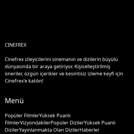
CINEFREX
Cinefrex izleyicilerini sinemanın ve dizilerin büyülü
dünyasında bir araya getiriyor. Kişiselleştirilmiş
öneriler, özgün içerikler ve kesintisiz izleme keyfi için
Cinefrex'e katılın!
Menü
Popüler Filmler
Yüksek Puanlı
Filmler
Vizyondakiler
Popüler Diziler
Yüksek Puanlı
Diziler
Yayınlanmakta Olan Diziler
Haberler